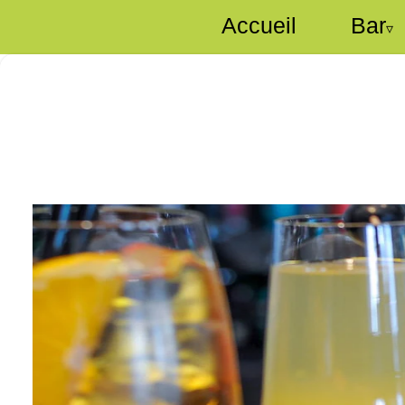
Accueil
Bar
▿